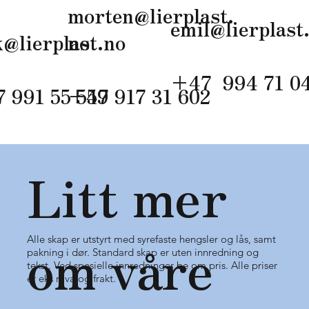
morten@lierplast.
emil@lierplast
k@lierplast.no
no
+47 994 71 0
7 991 55 559‬
+47 917 31 602
Litt mer
om våre
Alle skap er utstyrt med syrefaste hengsler og lås, samt
pakning i dør. Standard skap er uten innredning og
tekst. Ved spesielle innredninger be om pris. Alle priser
er eks mva og frakt.