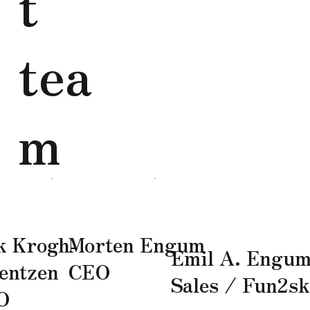
t
tea
m
k Krogh-
Morten Engum
Emil A. Engu
entzen
CEO
Sales / Fun2sk
O