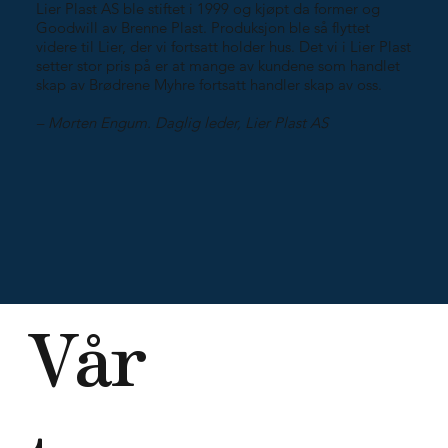
Lier Plast AS ble stiftet i 1999 og kjøpt da former og
Goodwill av Brenne Plast. Produksjon ble så flyttet
videre til Lier, der vi fortsatt holder hus. Det vi i Lier Plast
setter stor pris på er at mange av kundene som handlet
skap av Brødrene Myhre fortsatt handler skap av oss.
– Morten Engum. Daglig leder, Lier Plast AS
Vår