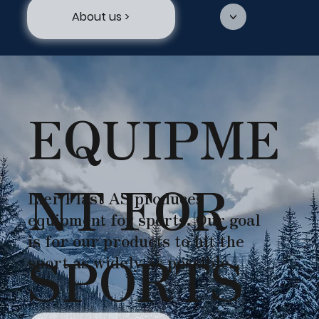
About us >
<
EQUIPME
NT FOR
Lier Plast AS produces
equipment for sports. Our goal
is for our products to hit the
SPORTS
sport as widely as possible.