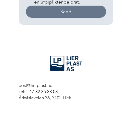
en uforpliktende prat.
Send
post@lierplast.no
Tel: +47 32 85 88 08
Årkvislaveien 36, 3402 LIER