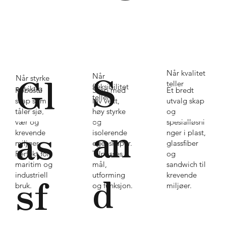
S
Gl
Når kvalitet
Når
Når styrke
teller
fleksibilitet
er viktig
Et bredt
Robuste
Skap med
teller
utvalg skap
skap som
lav vekt,
og
tåler sjø,
høy styrke
an
Les mer om produktene her
Utforsk alle produkter her
spesialløsni
vær og
as
og
Les mer om produktene her
nger i plast,
krevende
isolerende
glassfiber
miljøer.
egenskaper.
og
Perfekt for
Tilpasses
sandwich til
maritim og
mål,
d
sf
krevende
industriell
utforming
miljøer.
bruk.
og funksjon.