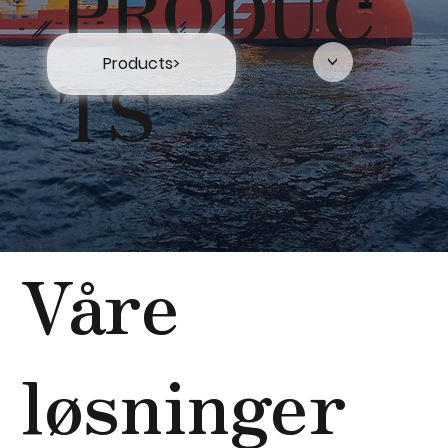
PRODUC
Products>
TS
<
Våre
løsninger