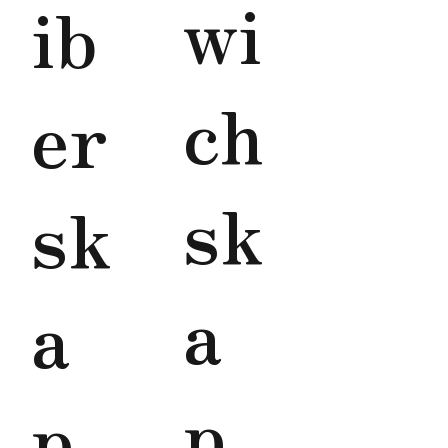
wi
ib
ch
er
sk
sk
a
a
p
p