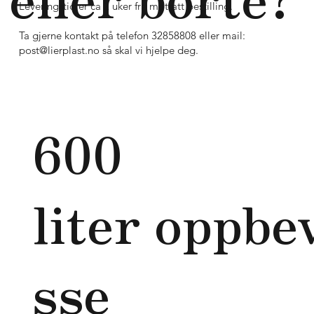
Leveringstid er ca 2 uker fra mottatt bestilling.
Ta gjerne kontakt på telefon 32858808 eller mail:
post@lierplast.no
så skal vi hjelpe deg.
600
liter oppbe
sse