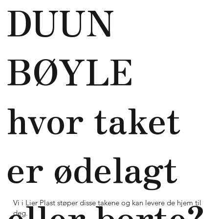
DUUN
BØYLE
hvor taket
er ødelagt
eller borte?
Vi i Lier Plast støper disse takene og kan levere de hjem til
deg.