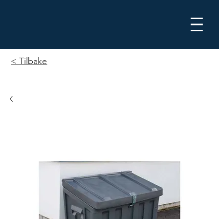
Me
< Tilbake