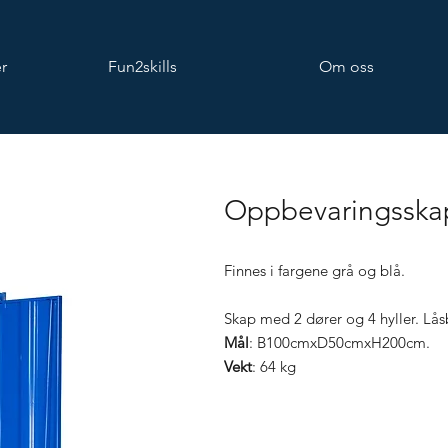
r
Fun2skills
Om oss
Oppbevaringsskap
Finnes i fargene grå og blå.
Skap med 2 dører og 4 hyller. Låsb
Mål
: B100cmxD50cmxH200cm.
Vekt
: 64 kg