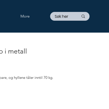
More
 i metall
are, og hyllene tåler inntil 70 kg.